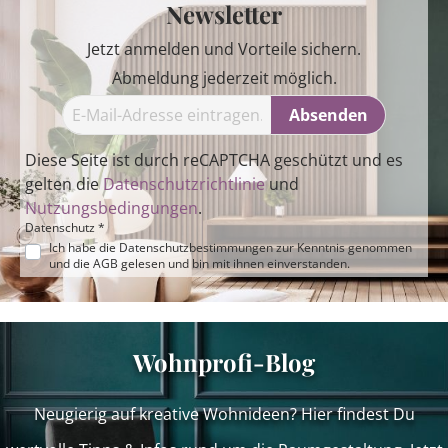
Newsletter
Jetzt anmelden und Vorteile sichern.
Abmeldung jederzeit möglich.
Absenden
Diese Seite ist durch reCAPTCHA geschützt und es
gelten die
Datenschutzrichtlinie
und
Nutzungsbedingungen
.
Datenschutz *
Ich habe die
Datenschutzbestimmungen
zur Kenntnis genommen
und die
AGB
gelesen und bin mit ihnen einverstanden.
Wohnprofi-Blog
Neugierig auf kreative Wohnideen? Hier findest Du