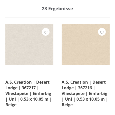
23
Ergebnisse
Hersteller
Befestigung
Breite
Entfernung
Farbe
A.S. Creation | Desert
A.S. Creation | Desert
Lodge | 367217 |
Lodge | 367216 |
Kollektion
Vliestapete | Einfarbig
Vliestapete | Einfarbig
| Uni | 0.53 x 10.05 m |
| Uni | 0.53 x 10.05 m |
Beige
Beige
Länge