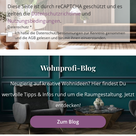
Diese Seite ist durch reCAPTCHA geschützt und es
gelten die
Datenschutzrichtlinie
und
Nutzungsbedingungen
.
Datenschutz *
Ich habe die
Datenschutzbestimmungen
zur Kenntnis genommen
und die
AGB
gelesen und bin mit ihnen einverstanden.
Wohnprofi-Blog
Neugierig auf kreative Wohnideen? Hier findest Du
wertvolle Tipps & Infos rund um die Raumgestaltung. Jetzt
entdecken!
Zum Blog