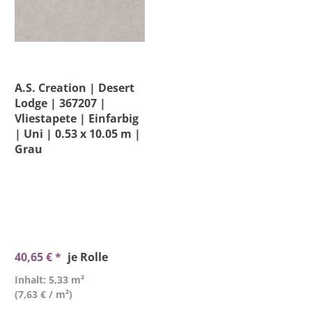
A.S. Creation | Desert
Lodge | 367207 |
Vliestapete | Einfarbig
| Uni | 0.53 x 10.05 m |
Grau
40,65 € *
je Rolle
Inhalt: 5,33 m²
(7,63 € / m²)