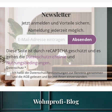
Newsletter
Jetzt anmelden und Vorteile sichern.
Abmeldung jederzeit möglich.
Absenden
Diese Seite ist durch reCAPTCHA geschützt und es
gelten die
Datenschutzrichtlinie
und
Nutzungsbedingungen
.
Datenschutz *
Ich habe die
Datenschutzbestimmungen
zur Kenntnis genommen
und die
AGB
gelesen und bin mit ihnen einverstanden.
Wohnprofi-Blog