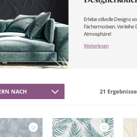
Erlebe stilvolle Designs 
Fächermotiven. Verleihe 
Atmosphäre!
Weiterlesen
TERN NACH
21
Ergebnisse
eller
Befestigung
ernung
Farbe