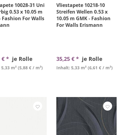
tapete 10028-31 Uni
Vliestapete 10218-10
rbig 0.53 x 10.05 m
Streifen Wellen 0.53 x
 Fashion For Walls
10.05 m GMK - Fashion
mann
For Walls Erismann
 € *
je Rolle
35,25 € *
je Rolle
: 5,33 m²
(5,88 € / m²)
Inhalt: 5,33 m²
(6,61 € / m²)