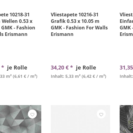
pete 10218-31
Vliestapete 10216-31
Vlies
n Wellen 0.53 x
Grafik 0.53 x 10.05 m
Einfa
 GMK - Fashion
GMK - Fashion For Walls
GMK -
ls Erismann
Erismann
Eris
€ *
je Rolle
34,20 € *
je Rolle
31,35
,33 m²
(6,61 € / m²)
Inhalt: 5,33 m²
(6,42 € / m²)
Inhalt