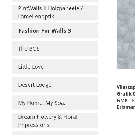
Wetterschutzfarbe
Farbinformationen
PintWalls II Holzpaneele /
Läng
Raumgestaltungsideen
Marken & Designer
Lamellenoptik
Tapeten
Maler ABC
Fashion For Walls 3
Prei
Guido Maria
Kretschmer
The BOS
Versace
Michael Michalsky
Little Love
Barbara Home
Collection
Desert Lodge
Elle Decoration
Vliesta
Grafik 
Daniel Hechter
GMK - F
My Home. My Spa.
Erisma
Dream Flowery & Floral
Impressions