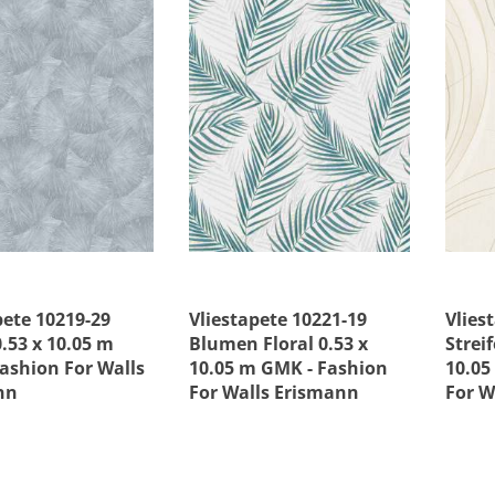
e
Material
s
Versandkostenfre
pete 10219-29
Vliestapete 10221-19
Vlies
0.53 x 10.05 m
Blumen Floral 0.53 x
Strei
ashion For Walls
10.05 m GMK - Fashion
10.05
nn
For Walls Erismann
For W