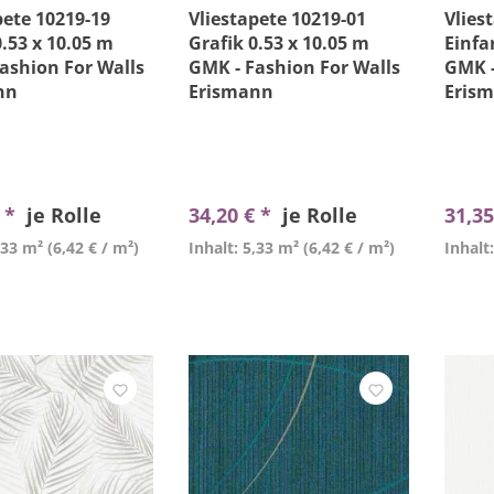
pete 10219-19
Vliestapete 10219-01
Vlies
0.53 x 10.05 m
Grafik 0.53 x 10.05 m
Einfa
ashion For Walls
GMK - Fashion For Walls
GMK -
nn
Erismann
Eris
€ *
je Rolle
34,20 € *
je Rolle
31,35
,33 m²
(6,42 € / m²)
Inhalt: 5,33 m²
(6,42 € / m²)
Inhalt