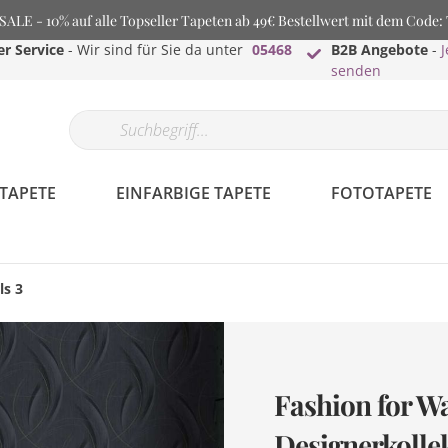
LE - 10% auf alle Topseller Tapeten ab 49€ Bestellwert mit dem Code
r Service
- Wir sind für Sie da unter
05468
B2B Angebote
-
J
senden
TAPETE
EINFARBIGE TAPETE
FOTOTAPETE
ls 3
Fashion for Wa
Designerkolle