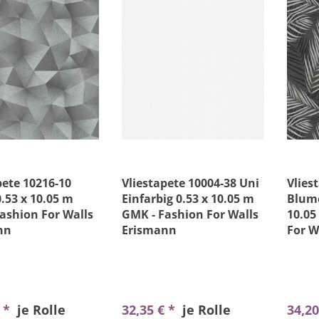
pete 10216-10
Vliestapete 10004-38 Uni
Vlies
0.53 x 10.05 m
Einfarbig 0.53 x 10.05 m
Blume
ashion For Walls
GMK - Fashion For Walls
10.05
nn
Erismann
For W
€ *
je Rolle
32,35 € *
je Rolle
34,20