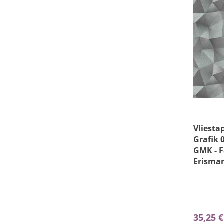
Vliesta
Grafik 
GMK - F
Erisma
35,25 