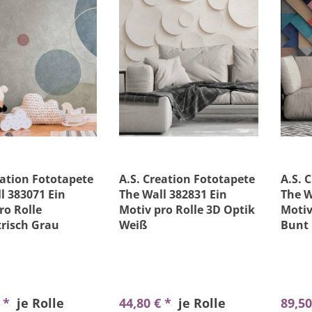
eation Fototapete
A.S. Creation Fototapete
A.S. 
l 383071 Ein
The Wall 382831 Ein
The W
ro Rolle
Motiv pro Rolle 3D Optik
Motiv
risch Grau
Weiß
Bunt
€ *
je Rolle
44,80 € *
je Rolle
89,50