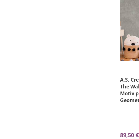
A.S. Cr
The Wal
Motiv p
Geomet
89,50 