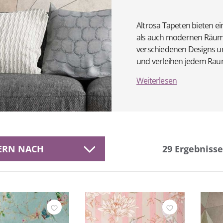
Altrosa Tapeten bieten ei
als auch modernen Räume
verschiedenen Designs un
und verleihen jedem Raum
Weiterlesen
TERN NACH
29
Ergebnisse
eller
Befestigung
ernung
Farbe