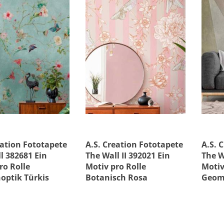
e
Material
s
Versandkostenfre
eation Fototapete
A.S. Creation Fototapete
A.S. 
l 382681 Ein
The Wall II 392021 Ein
The W
ro Rolle
Motiv pro Rolle
Motiv
optik Türkis
Botanisch Rosa
Geom