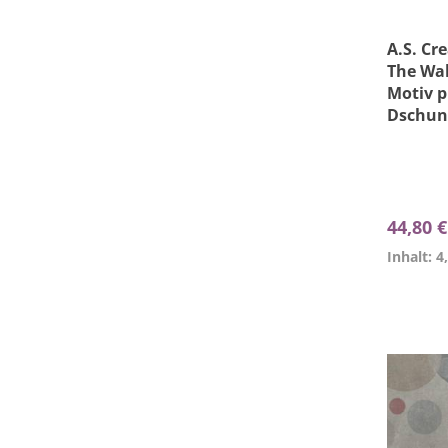
A.S. Cr
The Wal
Motiv p
Dschun
44,80 
Inhalt: 4