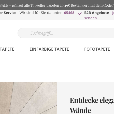
LE - 10% auf alle Topseller Tapeten ab 49€ Bestellwert mit dem Code
r Service
- Wir sind für Sie da unter
05468
B2B Angebote
-
J
senden
TAPETE
EINFARBIGE TAPETE
FOTOTAPETE
Entdecke elega
Wände