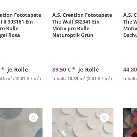
eation Fototapete
A.S. Creation Fototapete
A.S. 
l II 393161 Ein
The Wall 382341 Ein
The W
ro Rolle
Motiv pro Rolle
Motiv
gel Rosa
Naturoptik Grün
Dsch
€ *
je Rolle
89,50 € *
je Rolle
44,80
,45 m²
(10,07 € / m²)
Inhalt: 10,39 m²
(8,61 € / m²)
Inhalt