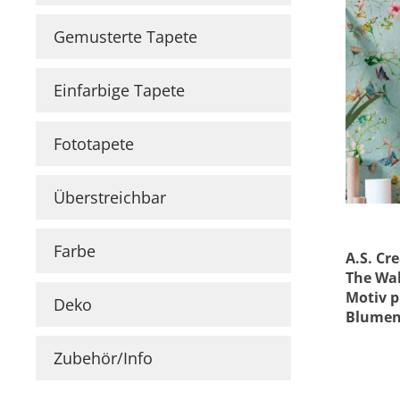
Wetterschutzfarbe
Farbinformationen
Gemusterte Tapete
Läng
Raumgestaltungsideen
Marken & Designer
Tapeten
Maler ABC
Einfarbige Tapete
Prei
Guido Maria
Kretschmer
Fototapete
Versace
Michael Michalsky
Überstreichbar
Barbara Home
Collection
Farbe
Elle Decoration
A.S. Cr
The Wal
Daniel Hechter
Motiv p
Deko
Blumen
Zubehör/Info