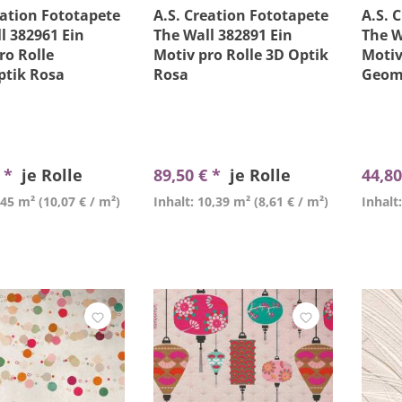
eation Fototapete
A.S. Creation Fototapete
A.S. 
l 382961 Ein
The Wall 382891 Ein
The W
ro Rolle
Motiv pro Rolle 3D Optik
Motiv
ptik Rosa
Rosa
Geom
€ *
je Rolle
89,50 € *
je Rolle
44,80
,45 m²
(10,07 € / m²)
Inhalt: 10,39 m²
(8,61 € / m²)
Inhalt