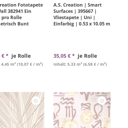
Creation Fototapete
A.S. Creation | Smart
all 382941 Ein
Surfaces | 395667 |
 pro Rolle
Vliestapete | Uni |
etrisch Bunt
Einfarbig | 0.53 x 10.05 m
| Rosa
 € *
je Rolle
35,05 € *
je Rolle
: 4,45 m²
(10,07 € / m²)
Inhalt: 5,33 m²
(6,58 € / m²)