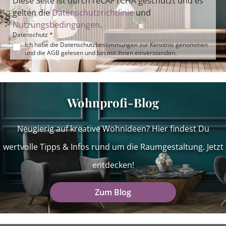
Diese Seite ist durch reCAPTCHA geschützt und es
gelten die
Datenschutzrichtlinie
und
Nutzungsbedingungen
.
Datenschutz *
Ich habe die
Datenschutzbestimmungen
zur Kenntnis genommen
und die
AGB
gelesen und bin mit ihnen einverstanden.
Wohnprofi-Blog
Neugierig auf kreative Wohnideen? Hier findest Du
wertvolle Tipps & Infos rund um die Raumgestaltung. Jetzt
entdecken!
Zum Blog