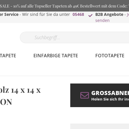
LE - 10% auf alle Topseller Tapeten ab 49€ Bestellwert mit dem Code
r Service
- Wir sind für Sie da unter
05468
B2B Angebote
-
J
senden
TAPETE
EINFARBIGE TAPETE
FOTOTAPETE
lz 14 x 14 x
GROSSABNE
TON
Holen Sie sich Ihr i