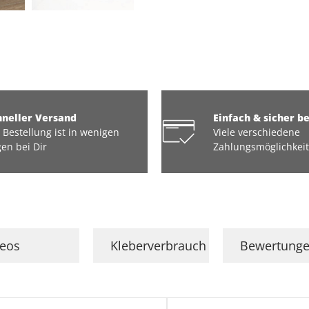
hneller Versand
Einfach & sicher b
 Bestellung ist in wenigen
Viele verschiedene
en bei Dir
Zahlungsmöglichkei
deos
Kleberverbrauch
Bewertung