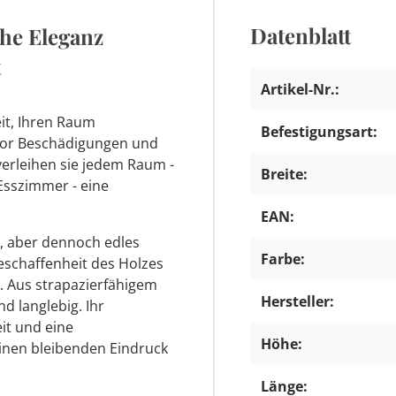
Datenblatt
che Eleganz
t
Artikel-Nr.:
eit, Ihren Raum
Befestigungsart:
 vor Beschädigungen und
erleihen sie jedem Raum -
Breite:
sszimmer - eine
EAN:
s, aber dennoch edles
Farbe:
 Beschaffenheit des Holzes
 Aus strapazierfähigem
Hersteller:
nd langlebig. Ihr
it und eine
Höhe:
einen bleibenden Eindruck
Länge: