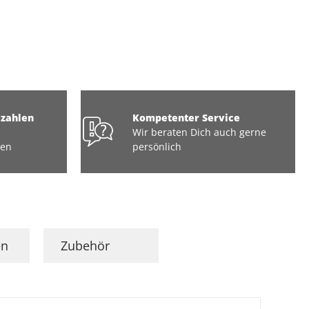
ezahlen
Kompetenter Service
Wir beraten Dich auch gerne
ten
persönlich
en
Zubehör