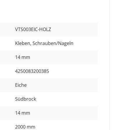
VTS003EIC-HOLZ
Kleben
, Schrauben/Nageln
14 mm
4250083200385
Eiche
Südbrock
14 mm
2000 mm