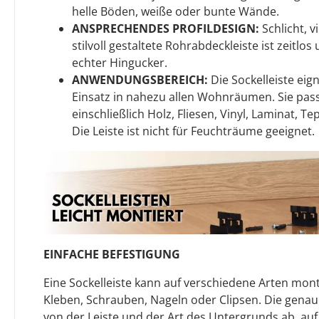
helle Böden, weiße oder bunte Wände.
ANSPRECHENDES PROFILDESIGN:
Schlicht, v
stilvoll gestaltete Rohrabdeckleiste ist zeitlo
echter Hingucker.
ANWENDUNGSBEREICH:
Die Sockelleiste eign
Einsatz in nahezu allen Wohnräumen. Sie pass
einschließlich Holz, Fliesen, Vinyl, Laminat, T
Die Leiste ist nicht für Feuchträume geeignet.
EINFACHE BEFESTIGUNG
Eine Sockelleiste kann auf verschiedene Arten mont
Kleben, Schrauben, Nageln oder Clipsen. Die gen
von der Leiste und der Art des Untergrunds ab, auf