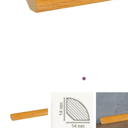
Wetterschutzfarbe
Farbinformationen
Raumgestaltungsideen
Marken & Designer
Tapeten
Maler ABC
Guido Maria
Kretschmer
Versace
Michael Michalsky
Barbara Home
Collection
Elle Decoration
Daniel Hechter