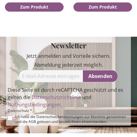
Zum Produkt
Zum Produkt
Newsletter
Jetzt anmelden und Vorteile sichern.
Abmeldung jederzeit möglich.
Absenden
Diese Seite ist durch reCAPTCHA geschützt und es
gelten die
Datenschutzrichtlinie
und
Nutzungsbedingungen
.
Datenschutz *
Ich habe die
Datenschutzbestimmungen
zur Kenntnis genommen
und die
AGB
gelesen und bin mit ihnen einverstanden.