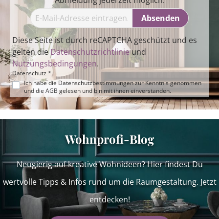
Abmeldung jederzeit möglich.
Absenden
Diese Seite ist durch reCAPTCHA geschützt und es
gelten die
Datenschutzrichtlinie
und
Nutzungsbedingungen
.
Datenschutz *
Ich habe die
Datenschutzbestimmungen
zur Kenntnis genommen
und die
AGB
gelesen und bin mit ihnen einverstanden.
Wohnprofi-Blog
Neugierig auf kreative Wohnideen? Hier findest Du
wertvolle Tipps & Infos rund um die Raumgestaltung. Jetzt
entdecken!