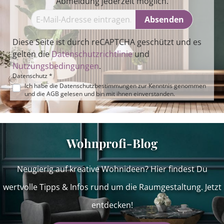
Abmeldung jederzeit möglich.
Absenden
Diese Seite ist durch reCAPTCHA geschützt und es
gelten die
Datenschutzrichtlinie
und
Nutzungsbedingungen
.
Datenschutz *
Ich habe die
Datenschutzbestimmungen
zur Kenntnis genommen
und die
AGB
gelesen und bin mit ihnen einverstanden.
Wohnprofi-Blog
Neugierig auf kreative Wohnideen? Hier findest Du
wertvolle Tipps & Infos rund um die Raumgestaltung. Jetzt
entdecken!