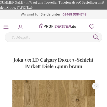
SUMMER SALE - 10% auf alle Topseller Tapeten ab 49€ Bestellwert mit
dem Code: TAPETE26
Wir sind für Sie da unter
05468 9384748
Joka 535 LD Calgary E5023 3-Schicht
Parkett Diele 14mm braun