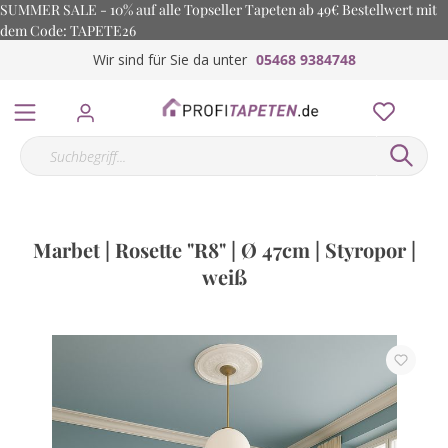
SUMMER SALE - 10% auf alle Topseller Tapeten ab 49€ Bestellwert mit
dem Code: TAPETE26
Wir sind für Sie da unter
05468 9384748
Marbet | Rosette "R8" | Ø 47cm | Styropor |
weiß