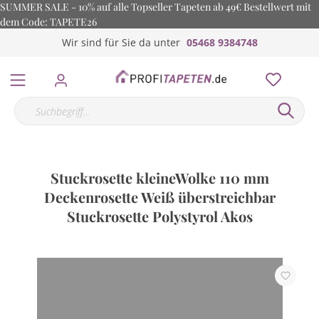
SUMMER SALE - 10% auf alle Topseller Tapeten ab 49€ Bestellwert mit
dem Code: TAPETE26
Wir sind für Sie da unter
05468 9384748
Stuckrosette kleineWolke 110 mm
Deckenrosette Weiß überstreichbar
Stuckrosette Polystyrol Akos