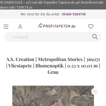
SUMMER SALE - 10% auf alle Topseller Tapeten ab 49€ Bestellwert mit
dem Code: TAPETE26
Wir sind für Sie da unter
05468 9384748
A.S. Creation | Metropolitan Stories | 369271
| Vliestapete | Blumenoptik | 0.53 x 10.05 m |
Grau