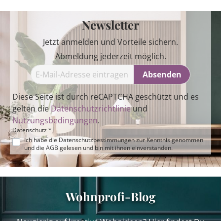
Newsletter
Jetzt anmelden und Vorteile sichern.
Abmeldung jederzeit möglich.
Absenden
Diese Seite ist durch reCAPTCHA geschützt und es
gelten die
Datenschutzrichtlinie
und
Nutzungsbedingungen
.
Datenschutz *
Ich habe die
Datenschutzbestimmungen
zur Kenntnis genommen
und die
AGB
gelesen und bin mit ihnen einverstanden.
Wohnprofi-Blog