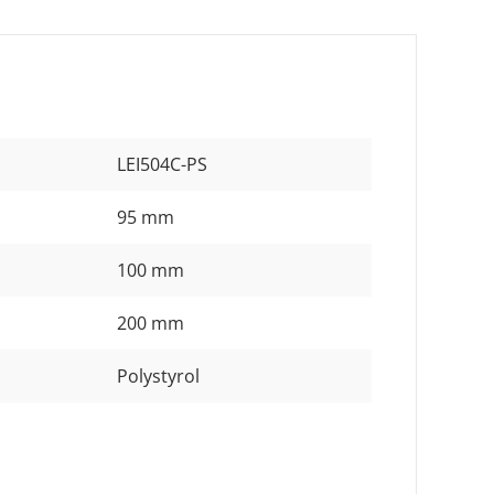
LEI504C-PS
95 mm
100 mm
200 mm
Polystyrol