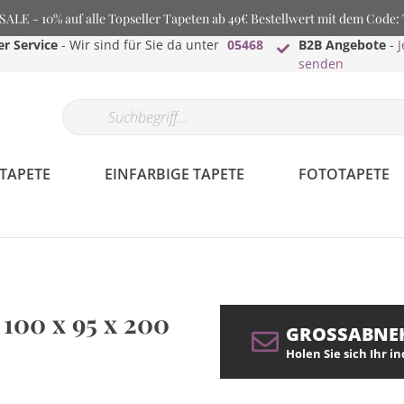
LE - 10% auf alle Topseller Tapeten ab 49€ Bestellwert mit dem Code
r Service
- Wir sind für Sie da unter
05468
B2B Angebote
-
J
senden
TAPETE
EINFARBIGE TAPETE
FOTOTAPETE
 100 x 95 x 200
GROSSABNE
Holen Sie sich Ihr i