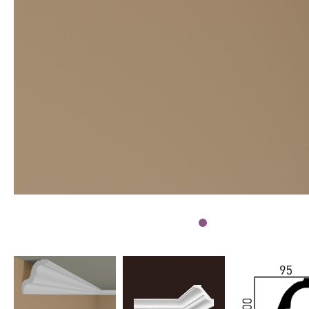
Wetterschutzfarbe
Farbinformationen
Raumgestaltungsideen
Marken & Designer
Tapeten
Maler ABC
Guido Maria
Kretschmer
Versace
Michael Michalsky
Barbara Home
Collection
Elle Decoration
Daniel Hechter