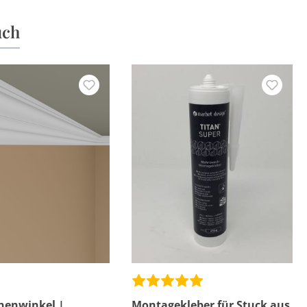
uch
nenwinkel |
Montagekleber für Stuck aus