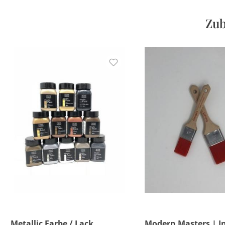
Zub
Metallic Farbe / Lack
Modern Masters | I