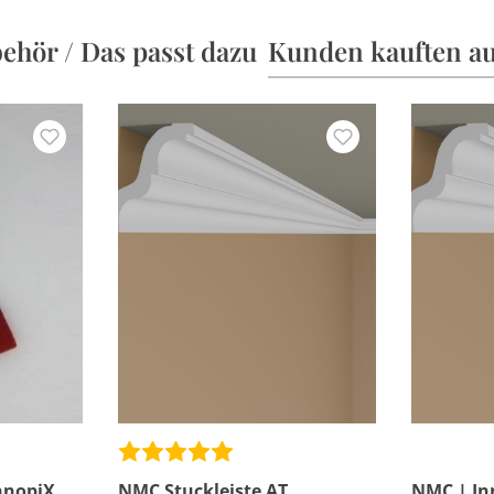
ehör / Das passt dazu
Kunden kauften a
nnopiX
NMC Stuckleiste AT
NMC | In