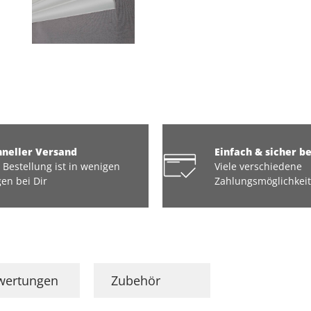
hneller Versand
Einfach & sicher b
 Bestellung ist in wenigen
Viele verschiedene
en bei Dir
Zahlungsmöglichkei
wertungen
Zubehör