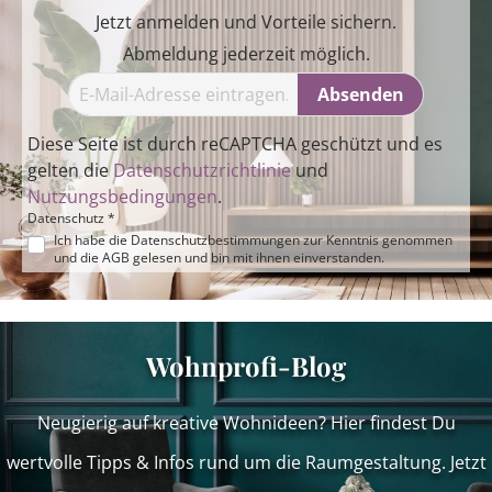
Jetzt anmelden und Vorteile sichern.
Abmeldung jederzeit möglich.
Absenden
Diese Seite ist durch reCAPTCHA geschützt und es
gelten die
Datenschutzrichtlinie
und
Nutzungsbedingungen
.
Datenschutz *
Ich habe die
Datenschutzbestimmungen
zur Kenntnis genommen
und die
AGB
gelesen und bin mit ihnen einverstanden.
Wohnprofi-Blog
Neugierig auf kreative Wohnideen? Hier findest Du
wertvolle Tipps & Infos rund um die Raumgestaltung. Jetzt