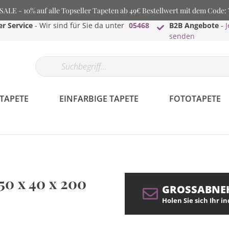
LE - 10% auf alle Topseller Tapeten ab 49€ Bestellwert mit dem Code
r Service
- Wir sind für Sie da unter
05468
B2B Angebote
-
J
senden
TAPETE
EINFARBIGE TAPETE
FOTOTAPETE
 50 x 40 x 200
GROSSABNE
Holen Sie sich Ihr i