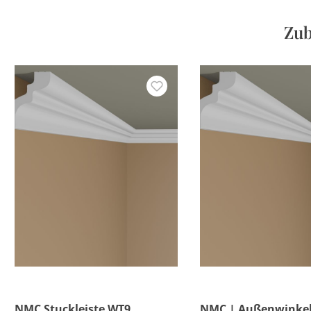
Zub
NMC Stuckleiste WT9
NMC | Außenwinkel