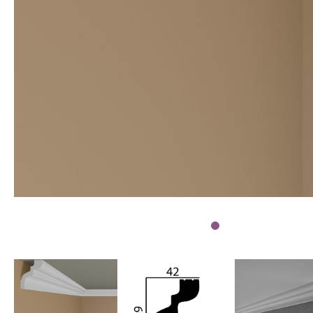
Wetterschutzfarbe
Farbinformationen
Raumgestaltungsideen
Marken & Designer
Tapeten
Maler ABC
Guido Maria
Kretschmer
Versace
Michael Michalsky
Barbara Home
Collection
Elle Decoration
Daniel Hechter