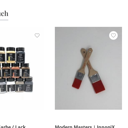
uch
Farbe / Lack
Modern Masters | InnopiX