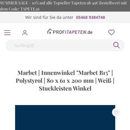
SUMMER SALE - 10% auf alle Topseller Tapeten ab 49€ Bestellwert mit
dem Code: TAPETE26
Wir sind für Sie da unter
05468 9384748
Marbet | Innenwinkel "Marbet B15" |
Polystyrol | 80 x 61 x 200 mm | Weiß |
Stuckleisten Winkel