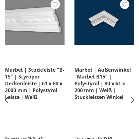
Marbet | Stuckleiste "B-
Marbet | Außenwinkel
15" | Styropor
"Marbet B15" |
Deckenleiste | 61 x 80 x
Polystyrol | 80 x 61 x
2000 mm | Polystyrol
200 mm | Weiß |
Leiste | Weiß
Stuckleisten Winkel
Varianten ab
16,95 €*
Varianten ab
16,35 €*