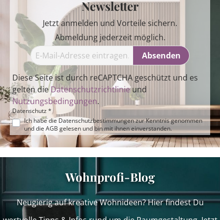
Newsletter
Jetzt anmelden und Vorteile sichern.
Abmeldung jederzeit möglich.
Absenden
Diese Seite ist durch reCAPTCHA geschützt und es
gelten die
Datenschutzrichtlinie
und
Nutzungsbedingungen
.
Datenschutz *
Ich habe die
Datenschutzbestimmungen
zur Kenntnis genommen
und die
AGB
gelesen und bin mit ihnen einverstanden.
Wohnprofi-Blog
Neugierig auf kreative Wohnideen? Hier findest Du