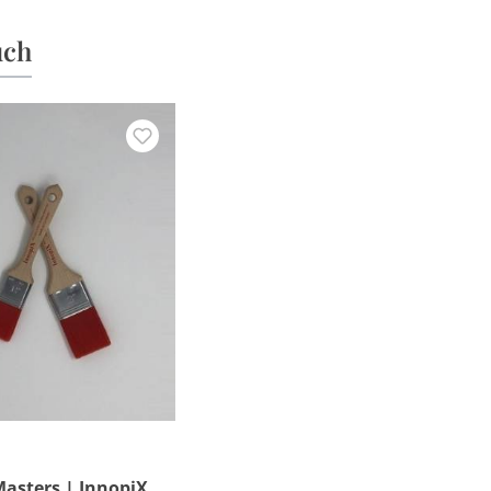
uch
asters | InnopiX