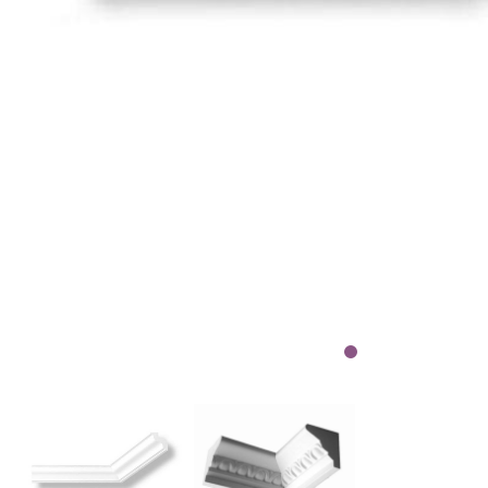
Wetterschutzfarbe
Farbinformationen
Raumgestaltungsideen
Marken & Designer
Tapeten
Maler ABC
Guido Maria
Kretschmer
Versace
Michael Michalsky
Barbara Home
Collection
Elle Decoration
Daniel Hechter