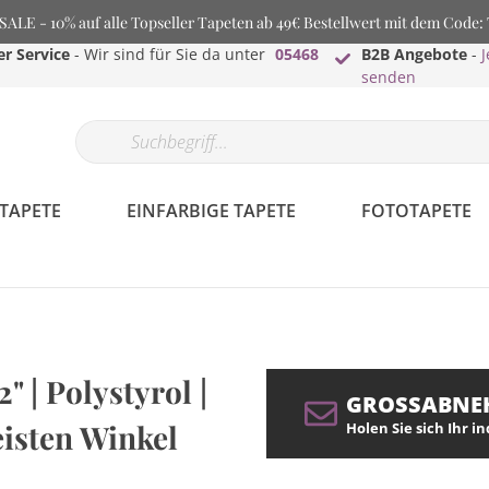
LE - 10% auf alle Topseller Tapeten ab 49€ Bestellwert mit dem Code
r Service
- Wir sind für Sie da unter
05468
B2B Angebote
-
J
senden
TAPETE
EINFARBIGE TAPETE
FOTOTAPETE
 | Polystyrol |
GROSSABNE
eisten Winkel
Holen Sie sich Ihr i