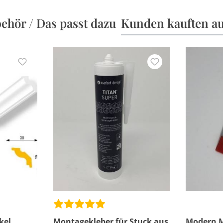
ehör / Das passt dazu
Kunden kauften a
kel
Montagekleber für Stuck aus
Modern M