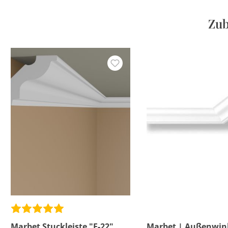
Zub
Marbet Stuckleiste "E-22"
Marbet | Außenwin