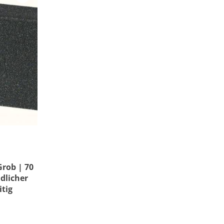
rob | 70
dlicher
itig