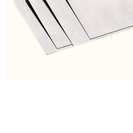
Wetterschutzfarbe
Farbinformationen
Raumgestaltungsideen
Marken & Designer
Tapeten
Maler ABC
Guido Maria
Kretschmer
Versace
Michael Michalsky
Barbara Home
Collection
Elle Decoration
Daniel Hechter