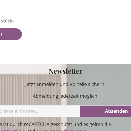
/ Stück)
kt
Newsletter
Jetzt anmelden und Vorteile sichern.
Abmeldung jederzeit möglich.
Absenden
te ist durch reCAPTCHA geschützt und es gelten die