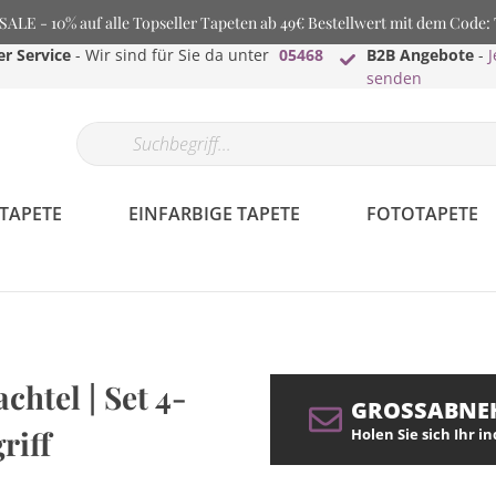
LE - 10% auf alle Topseller Tapeten ab 49€ Bestellwert mit dem Code
r Service
- Wir sind für Sie da unter
05468
B2B Angebote
-
J
senden
TAPETE
EINFARBIGE TAPETE
FOTOTAPETE
htel | Set 4-
GROSSABNE
riff
Holen Sie sich Ihr i