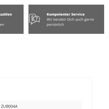
ezahlen
Kompetenter Service
Wir beraten Dich auch gerne
ten
persönlich
ZUB004A