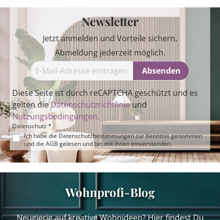
Newsletter
Jetzt anmelden und Vorteile sichern.
Abmeldung jederzeit möglich.
Absenden
Diese Seite ist durch reCAPTCHA geschützt und es
gelten die
Datenschutzrichtlinie
und
Nutzungsbedingungen
.
Datenschutz *
Ich habe die
Datenschutzbestimmungen
zur Kenntnis genommen
und die
AGB
gelesen und bin mit ihnen einverstanden.
Wohnprofi-Blog
Neugierig auf kreative Wohnideen? Hier findest Du