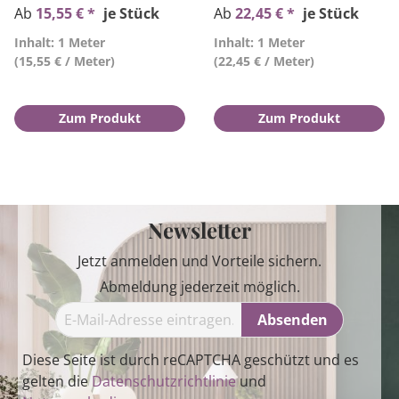
Ab
15,55 € *
je Stück
Ab
22,45 € *
je Stück
Inhalt: 1 Meter
Inhalt: 1 Meter
(15,55 € / Meter)
(22,45 € / Meter)
Zum Produkt
Zum Produkt
Newsletter
Jetzt anmelden und Vorteile sichern.
Abmeldung jederzeit möglich.
Absenden
Diese Seite ist durch reCAPTCHA geschützt und es
gelten die
Datenschutzrichtlinie
und