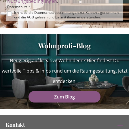
Nutzungsbedingungen
.
Datenschutz *
Ich habe die
Datenschutzbestimmungen
zur Kenntnis genommen
und die
AGB
gelesen und bin mit ihnen einverstanden.
Wohnprofi-Blog
Neugierig auf kreative Wohnideen? Hier findest Du
wertvolle Tipps & Infos rund um die Raumgestaltung. Jetzt
entdecken!
Zum Blog
Kontakt