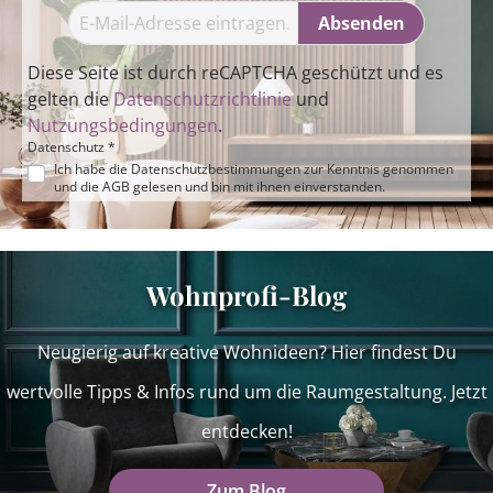
Absenden
Diese Seite ist durch reCAPTCHA geschützt und es
gelten die
Datenschutzrichtlinie
und
Nutzungsbedingungen
.
Datenschutz *
Ich habe die
Datenschutzbestimmungen
zur Kenntnis genommen
und die
AGB
gelesen und bin mit ihnen einverstanden.
Wohnprofi-Blog
Neugierig auf kreative Wohnideen? Hier findest Du
wertvolle Tipps & Infos rund um die Raumgestaltung. Jetzt
entdecken!
Zum Blog