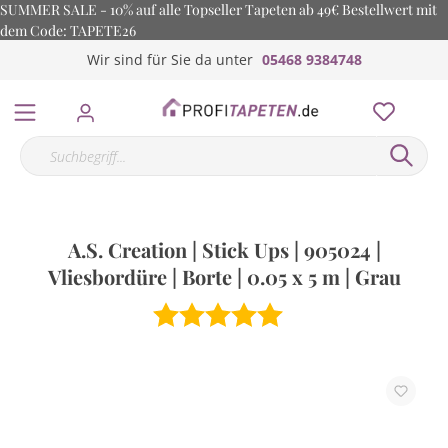
SUMMER SALE - 10% auf alle Topseller Tapeten ab 49€ Bestellwert mit
dem Code: TAPETE26
Wir sind für Sie da unter
05468 9384748
A.S. Creation | Stick Ups | 905024 |
Vliesbordüre | Borte | 0.05 x 5 m | Grau