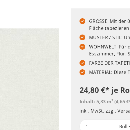
GRÖSSE: Mit der 0.
Fläche tapezieren
MUSTER / STIL: Uni
WOHNWELT: Für de
Esszimmer, Flur,
FARBE DER TAPET
MATERIAL: Diese T
24,80 €*
je Ro
Inhalt:
5,33 m²
(4,65 €
inkl. MwSt.
zzgl. Ver
Roll