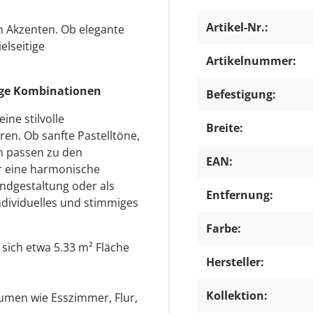
Artikel-Nr.:
en Akzenten. Ob elegante
ielseitige
Artikelnummer:
itige Kombinationen
Befestigung:
ine stilvolle
Breite:
ren. Ob sanfte Pastelltöne,
en passen zu den
EAN:
r eine harmonische
undgestaltung oder als
Entfernung:
ndividuelles und stimmiges
Farbe:
n sich etwa 5.33 m² Fläche
Hersteller:
Kollektion:
umen wie Esszimmer, Flur,