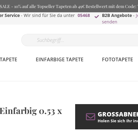
LE - 10% auf alle Topseller Tapeten ab 49€ Bestellwert mit dem Code
r Service
- Wir sind für Sie da unter
05468
B2B Angebote
-
J
senden
TAPETE
EINFARBIGE TAPETE
FOTOTAPETE
Einfarbig 0.53 x
GROSSABNE
Holen Sie sich Ihr i