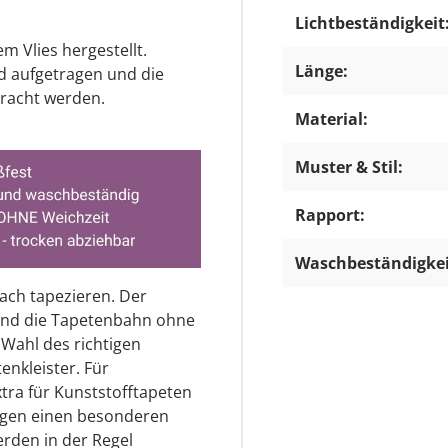
Lichtbeständigkeit
m Vlies hergestellt.
Länge:
d aufgetragen und die
racht werden.
Material:
Muster & Stil:
Rapport:
Waschbeständigkei
fach tapezieren. Der
 und die Tapetenbahn ohne
 Wahl des richtigen
enkleister. Für
extra für Kunststofftapeten
igen einen besonderen
erden in der Regel