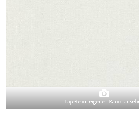
Wetterschutzfarbe
Farbinformationen
Raumgestaltungsideen
Marken & Designer
Tapeten
Maler ABC
Guido Maria
Kretschmer
Versace
Michael Michalsky
Barbara Home
Collection
Elle Decoration
Daniel Hechter
Tapete im eigenen Raum anseh