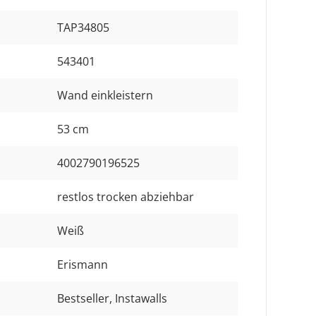
TAP34805
543401
Wand einkleistern
53 cm
4002790196525
restlos trocken abziehbar
Weiß
Erismann
Bestseller
, Instawalls