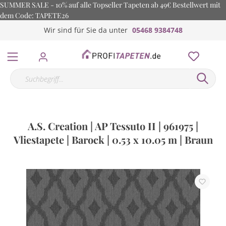
SUMMER SALE - 10% auf alle Topseller Tapeten ab 49€ Bestellwert mit
dem Code: TAPETE26
Wir sind für Sie da unter
05468 9384748
A.S. Creation | AP Tessuto II | 961975 |
Vliestapete | Barock | 0.53 x 10.05 m | Braun