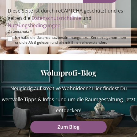
Diese Seite ist durch reCAPTCHA geschützt und es
gelten die
Datenschutzrichtlinie
und
Nutzungsbedingungen
.
Datenschutz *
Ich habe die
Datenschutzbestimmungen
zur Kenntnis genommen
und die
AGB
gelesen und bin mit ihnen einverstanden.
Wohnprofi-Blog
Neugierig auf kreative Wohnideen? Hier findest Du
wertvolle Tipps & Infos rund um die Raumgestaltung. Jetzt
entdecken!
Zum Blog