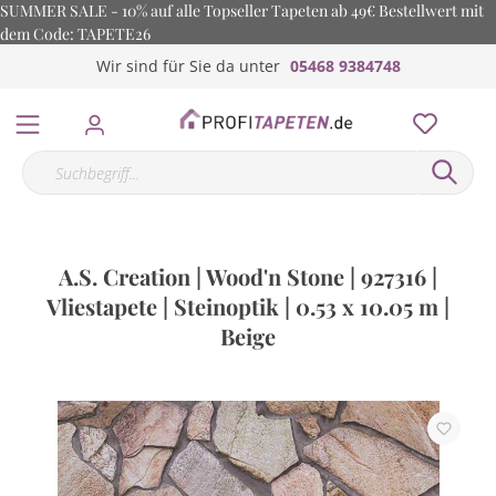
SUMMER SALE - 10% auf alle Topseller Tapeten ab 49€ Bestellwert mit
dem Code: TAPETE26
Wir sind für Sie da unter
05468 9384748
A.S. Creation | Wood'n Stone | 927316 |
Vliestapete | Steinoptik | 0.53 x 10.05 m |
Beige