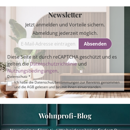
Newsletter
Jetzt anmelden und Vorteile sichern.
Abmeldung jederzeit möglich.
Absenden
Diese Seite ist durch reCAPTCHA geschützt und es
gelten die
Datenschutzrichtlinie
und
Nutzungsbedingungen
.
Datenschutz *
Ich habe die
Datenschutzbestimmungen
zur Kenntnis genommen
und die
AGB
gelesen und bin mit ihnen einverstanden.
Wohnprofi-Blog