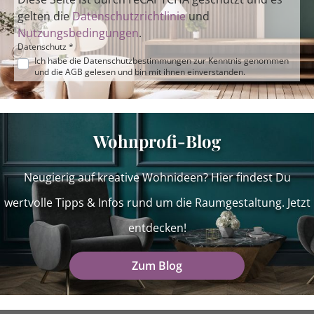
gelten die
Datenschutzrichtlinie
und
Nutzungsbedingungen
.
Datenschutz *
Ich habe die
Datenschutzbestimmungen
zur Kenntnis genommen
und die
AGB
gelesen und bin mit ihnen einverstanden.
Wohnprofi-Blog
Neugierig auf kreative Wohnideen? Hier findest Du
wertvolle Tipps & Infos rund um die Raumgestaltung. Jetzt
entdecken!
Zum Blog