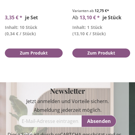
Varianten ab
12,75 €*
3,35 € *
je Set
Ab
13,10 € *
je Stück
Inhalt: 10 Stück
Inhalt: 1 Stück
(0,34 € / Stück)
(13,10 € / Stück)
Zum Produkt
Zum Produkt
Newsletter
Jetzt anmelden und Vorteile sichern.
Abmeldung jederzeit möglich.
Absenden
Diese Seite ist durch reCAPTCHA geschützt und es