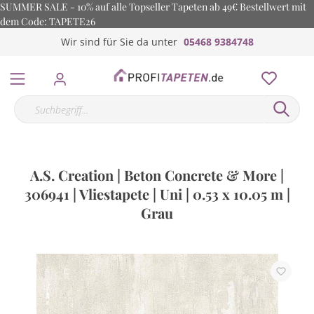
SUMMER SALE - 10% auf alle Topseller Tapeten ab 49€ Bestellwert mit
dem Code: TAPETE26
Wir sind für Sie da unter
05468 9384748
A.S. Creation | Beton Concrete & More |
306941 | Vliestapete | Uni | 0.53 x 10.05 m |
Grau