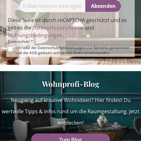
Absenden
Diese Seite ist durch reCAPTCHA geschützt und es
gelten die
Datenschutzrichtlinie
und
Nutzungsbedingungen
.
Datenschutz *
Ich habe die
Datenschutzbestimmungen
zur Kenntnis genommen
und die
AGB
gelesen und bin mit ihnen einverstanden.
Wohnprofi-Blog
Neugierig auf kreative Wohnideen? Hier findest Du
wertvolle Tipps & Infos rund um die Raumgestaltung. Jetzt
entdecken!
Zum Blog