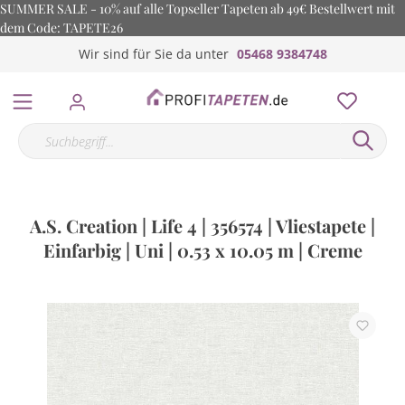
SUMMER SALE - 10% auf alle Topseller Tapeten ab 49€ Bestellwert mit
dem Code: TAPETE26
Wir sind für Sie da unter
05468 9384748
A.S. Creation | Life 4 | 356574 | Vliestapete |
Einfarbig | Uni | 0.53 x 10.05 m | Creme