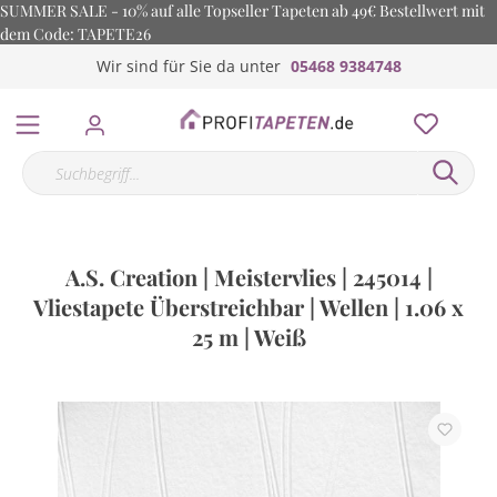
SUMMER SALE - 10% auf alle Topseller Tapeten ab 49€ Bestellwert mit
dem Code: TAPETE26
Wir sind für Sie da unter
05468 9384748
A.S. Creation | Meistervlies | 245014 |
Vliestapete Überstreichbar | Wellen | 1.06 x
25 m | Weiß