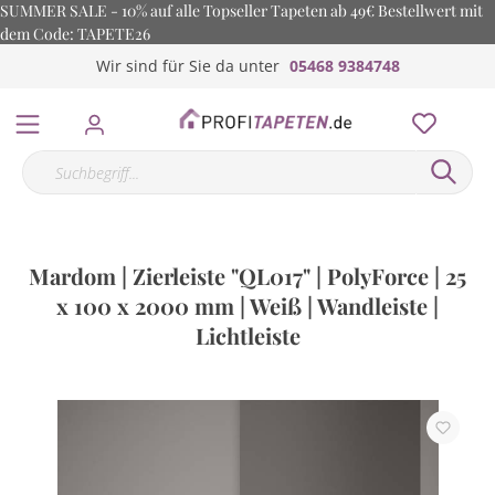
SUMMER SALE - 10% auf alle Topseller Tapeten ab 49€ Bestellwert mit
dem Code: TAPETE26
Wir sind für Sie da unter
05468 9384748
Mardom | Zierleiste "QL017" | PolyForce | 25
x 100 x 2000 mm | Weiß | Wandleiste |
Lichtleiste