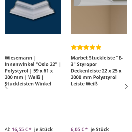
Wiesemann |
Marbet Stuckleiste "E-
Innenwinkel "Oslo 22" |
3" Styropor
Polystyrol | 59 x 61 x
Deckenleiste 22 x 25 x
200 mm | Weiß |
2000 mm Polystyrol
Stuckleisten Winkel
Leiste Weiß
Ab
16,55 € *
je Stück
6,05 € *
je Stück