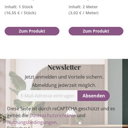
Inhalt: 1 Stück
Inhalt: 2 Meter
(16,55 € / Stück)
(3,02 € / Meter)
Zum Produkt
Zum Produkt
Newsletter
Jetzt anmelden und Vorteile sichern.
Abmeldung jederzeit möglich.
Absenden
Diese Seite ist durch reCAPTCHA geschützt und es
gelten die
Datenschutzrichtlinie
und
Nutzungsbedingungen
.
Datenschutz *