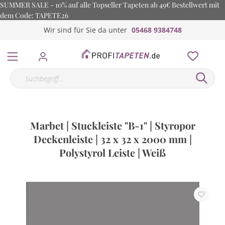
SUMMER SALE - 10% auf alle Topseller Tapeten ab 49€ Bestellwert mit
dem Code: TAPETE26
Wir sind für Sie da unter
05468 9384748
Marbet | Stuckleiste "B-1" | Styropor
Deckenleiste | 32 x 32 x 2000 mm |
Polystyrol Leiste | Weiß