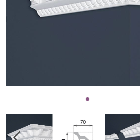
Wetterschutzfarbe
Farbinformationen
Raumgestaltungsideen
Marken & Designer
Tapeten
Maler ABC
Guido Maria
Kretschmer
Versace
Michael Michalsky
Barbara Home
Collection
Elle Decoration
Daniel Hechter