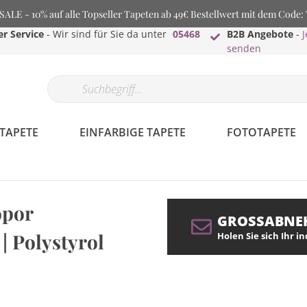
LE - 10% auf alle Topseller Tapeten ab 49€ Bestellwert mit dem Code
r Service
- Wir sind für Sie da unter
05468
B2B Angebote
-
J
senden
TAPETE
EINFARBIGE TAPETE
FOTOTAPETE
opor
GROSSABNE
| Polystyrol
Holen Sie sich Ihr i