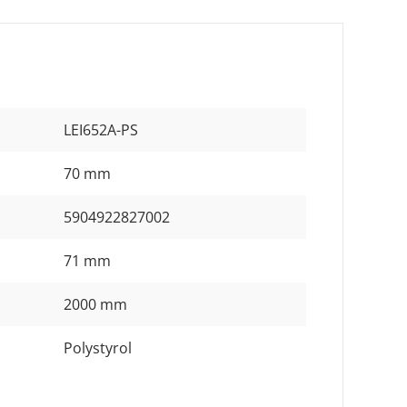
LEI652A-PS
70 mm
5904922827002
71 mm
2000 mm
Polystyrol