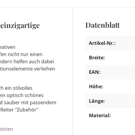
Datenblatt
einzigartige
Artikel-Nr.:
eativen
fen nicht nur einen
Breite:
dern helfen auch dabei
ationselemente verleihen
EAN:
Höhe:
 ein stilvolles
 ein optisch schönes
Länge:
 und sauber mit passendem
 Reiter "Zubehör"
Material:
eisten