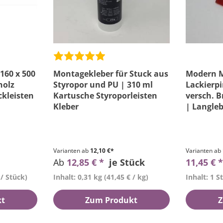
160 x 500
Montagekleber für Stuck aus
Modern M
holz
Styropor und PU | 310 ml
Lackierpi
ckleisten
Kartusche Styroporleisten
versch. B
Kleber
| Langleb
Varianten ab
12,10 €*
Varianten ab
Ab
12,85 € *
je Stück
11,45 € 
 / Stück)
Inhalt: 0,31 kg
(41,45 € / kg)
Inhalt: 1 S
kt
Zum Produkt
Z