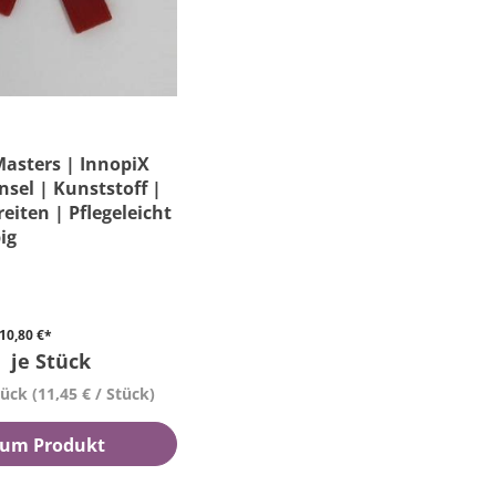
asters | InnopiX
nsel | Kunststoff |
reiten | Pflegeleicht
ig
10,80 €*
*
je Stück
tück
(11,45 € / Stück)
um Produkt