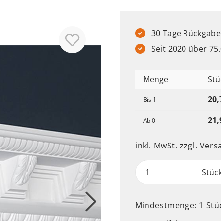
30 Tage Rückgabere
Seit 2020 über 7
Menge
Stü
20,
Bis
1
21,
Ab
0
inkl. MwSt.
zzgl. Ver
Stüc
Mindestmenge: 1 Stü