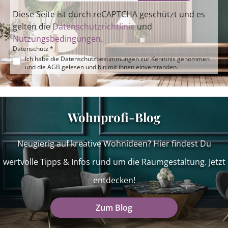
Diese Seite ist durch reCAPTCHA geschützt und es
gelten die
Datenschutzrichtlinie
und
Nutzungsbedingungen
.
Datenschutz *
Ich habe die
Datenschutzbestimmungen
zur Kenntnis genommen
und die
AGB
gelesen und bin mit ihnen einverstanden.
Wohnprofi-Blog
Neugierig auf kreative Wohnideen? Hier findest Du
wertvolle Tipps & Infos rund um die Raumgestaltung. Jetzt
entdecken!
Zum Blog