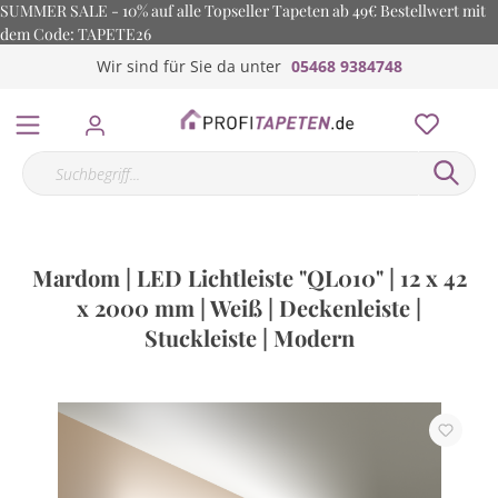
SUMMER SALE - 10% auf alle Topseller Tapeten ab 49€ Bestellwert mit
dem Code: TAPETE26
Wir sind für Sie da unter
05468 9384748
Mardom | LED Lichtleiste "QL010" | 12 x 42
x 2000 mm | Weiß | Deckenleiste |
Stuckleiste | Modern