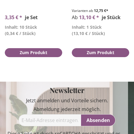
Varianten ab
12,75 €*
3,35 € *
je Set
Ab
13,10 € *
je Stück
Inhalt: 10 Stück
Inhalt: 1 Stück
(0,34 € / Stück)
(13,10 € / Stück)
Zum Produkt
Zum Produkt
Newsletter
Jetzt anmelden und Vorteile sichern.
Abmeldung jederzeit möglich.
Absenden
Diese Seite ist durch reCAPTCHA geschützt und es