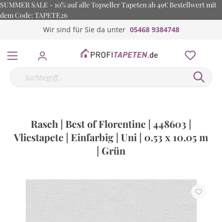
SUMMER SALE - 10% auf alle Topseller Tapeten ab 49€ Bestellwert mit
dem Code: TAPETE26
Wir sind für Sie da unter
05468 9384748
Rasch | Best of Florentine | 448603 |
Vliestapete | Einfarbig | Uni | 0.53 x 10.05 m
| Grün