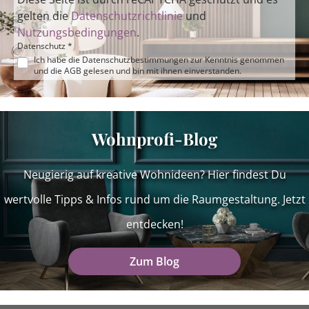
gelten die
Datenschutzrichtlinie
und
Nutzungsbedingungen
.
Datenschutz *
Ich habe die
Datenschutzbestimmungen
zur Kenntnis genommen
und die
AGB
gelesen und bin mit ihnen einverstanden.
Wohnprofi-Blog
Neugierig auf kreative Wohnideen? Hier findest Du
wertvolle Tipps & Infos rund um die Raumgestaltung. Jetzt
entdecken!
Zum Blog