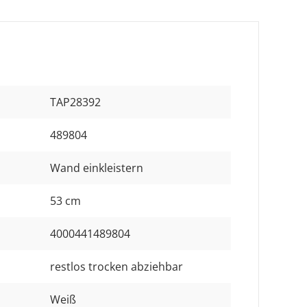
TAP28392
489804
Wand einkleistern
53 cm
4000441489804
restlos trocken abziehbar
Weiß