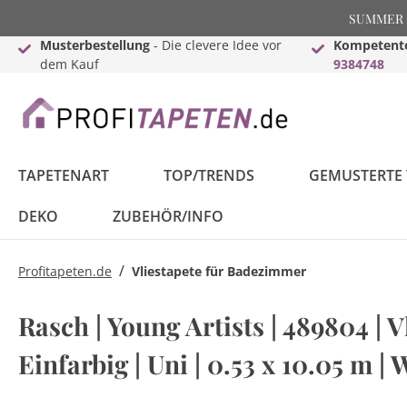
SUMMER SA
Musterbestellung
- Die clevere Idee vor
Kompetente
dem Kauf
9384748
TAPETENART
TOP/TRENDS
GEMUSTERTE 
DEKO
ZUBEHÖR/INFO
/
Profitapeten.de
Vliestapete für Badezimmer
Vliestapeten
Neuheiten
3D Tapete
Schwarze Tapeten
Fototapeten Marken
Strukturtapeten
Innenfarbe
Sockelleisten
Tapezierzubehör
Papiertapeten
Tapeten Topseller
Steintapete
Graue Tapeten
Natur & Landschaft
Malervlies
Grundierung
Stuck aus Styropor
Farbzubehör
Rasch | Young Artists | 489804 | V
CosmoLiving
Disney by Komar
Weiß
Einfarbig | Uni | 0.53 x 10.05 m | 
Bordüren
Tapete Holzoptik
Weiße Tapeten
Magnettapeten
Rosetten
Raumgestaltungsideen
Tapeten Küche
Tapete Betonoptik
Creme Tapeten
Metallic Tapeten
Boden
Gewerbekundenanfrage
Designdrop
Marvel by Komar
Braun, Ocker & Creme
PintWalls II
Star Wars by Komar
Gelb