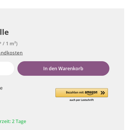
lle
* / 1 m²)
sandkosten
e
In den Warenkorb
le
rzeit: 2 Tage