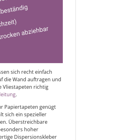
ssen sich recht einfach
auf die Wand auftragen und
 Vliestapeten richtig
leitung
.
 Für Papiertapeten genügt
t sich ein spezieller
eten. Überstreichbare
 besonders hoher
ertige Dispersionskleber