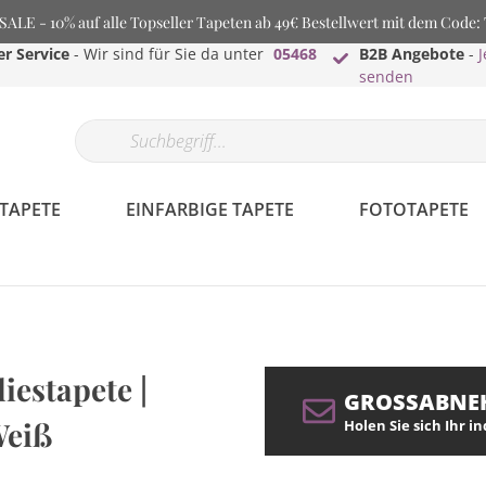
LE - 10% auf alle Topseller Tapeten ab 49€ Bestellwert mit dem Code
r Service
- Wir sind für Sie da unter
05468
B2B Angebote
-
J
senden
TAPETE
EINFARBIGE TAPETE
FOTOTAPETE
liestapete |
GROSSABNE
Weiß
Holen Sie sich Ihr i