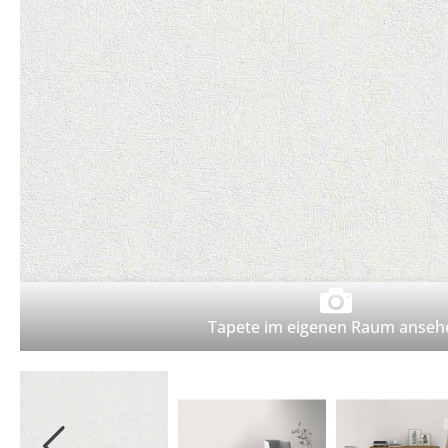
Wetterschutzfarbe
Farbinformationen
Raumgestaltungsideen
Marken & Designer
Tapeten
Maler ABC
Guido Maria
Kretschmer
Versace
Michael Michalsky
Barbara Home
Collection
Elle Decoration
Daniel Hechter
Tapete im eigenen Raum anseh