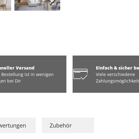
hneller Versand
Einfach & sicher b
 Bestellung ist in wenigen
Viele verschiedene
en bei Dir
Zahlungsmöglichkei
wertungen
Zubehör