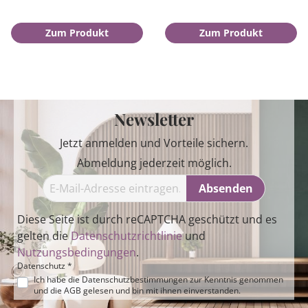
Zum Produkt
Zum Produkt
Newsletter
Jetzt anmelden und Vorteile sichern.
Abmeldung jederzeit möglich.
Absenden
Diese Seite ist durch reCAPTCHA geschützt und es
gelten die
Datenschutzrichtlinie
und
Nutzungsbedingungen
.
Datenschutz *
Ich habe die
Datenschutzbestimmungen
zur Kenntnis genommen
und die
AGB
gelesen und bin mit ihnen einverstanden.