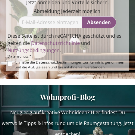
Jetzt anmelden und Vorteile sichern.
Abmeldung jederzeit möglich.
Absenden
Diese Seite ist durch reCAPTCHA geschützt und es
gelten die
Datenschutzrichtlinie
und
Nutzungsbedingungen
.
Datenschutz *
Ich habe die
Datenschutzbestimmungen
zur Kenntnis genommen
und die
AGB
gelesen und bin mit ihnen einverstanden.
Wohnprofi-Blog
Neugierig auf kreative Wohnideen? Hier findest Du
wertvolle Tipps & Infos rund um die Raumgestaltung. Jetzt
entdecken!