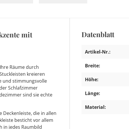
Datenblatt
Akzente mit
Artikel-Nr.:
Breite:
m Ihre Räume durch
Stuckleisten kreieren
Höhe:
me und stimmungsvolle
oder Schlafzimmer
Länge:
adezimmer sind sie echte
Material:
e Deckenleiste, die in allen
leiste besticht vor allem
h in jedes Raumbild