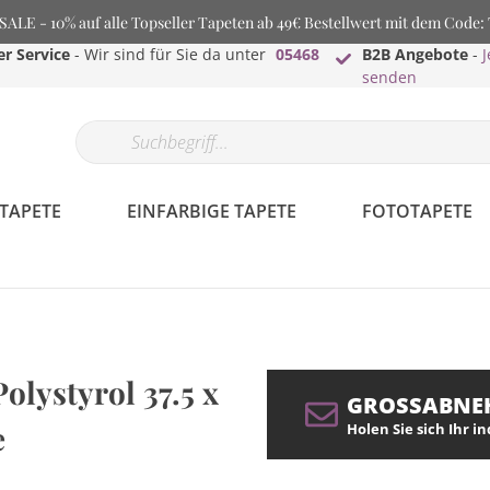
LE - 10% auf alle Topseller Tapeten ab 49€ Bestellwert mit dem Code
r Service
- Wir sind für Sie da unter
05468
B2B Angebote
-
J
senden
TAPETE
EINFARBIGE TAPETE
FOTOTAPETE
lystyrol 37.5 x
GROSSABNE
e
Holen Sie sich Ihr i