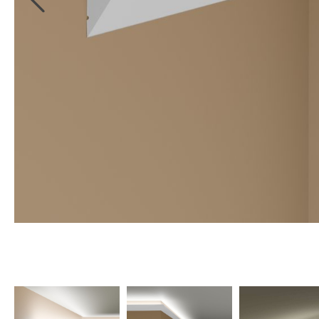
Wetterschutzfarbe
Farbinformationen
Raumgestaltungsideen
Marken & Designer
Tapeten
Maler ABC
Guido Maria
Kretschmer
Versace
Michael Michalsky
Barbara Home
Collection
Elle Decoration
Daniel Hechter