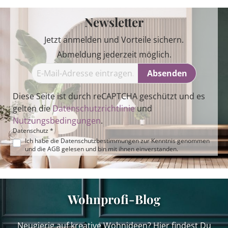
Newsletter
Jetzt anmelden und Vorteile sichern.
Abmeldung jederzeit möglich.
Absenden
Diese Seite ist durch reCAPTCHA geschützt und es
gelten die
Datenschutzrichtlinie
und
Nutzungsbedingungen
.
Datenschutz *
Ich habe die
Datenschutzbestimmungen
zur Kenntnis genommen
und die
AGB
gelesen und bin mit ihnen einverstanden.
Wohnprofi-Blog
Neugierig auf kreative Wohnideen? Hier findest Du