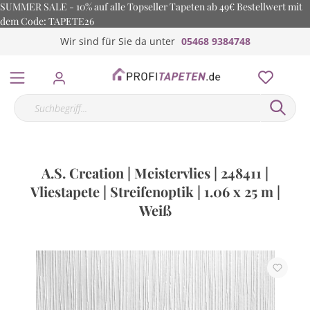
SUMMER SALE - 10% auf alle Topseller Tapeten ab 49€ Bestellwert mit
dem Code: TAPETE26
Wir sind für Sie da unter
05468 9384748
A.S. Creation | Meistervlies | 248411 |
Vliestapete | Streifenoptik | 1.06 x 25 m |
Weiß