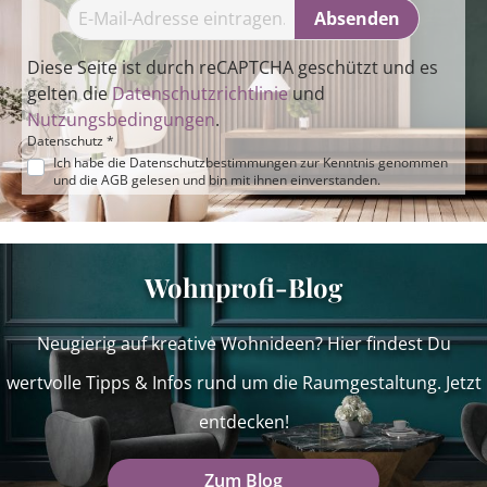
Absenden
Diese Seite ist durch reCAPTCHA geschützt und es
gelten die
Datenschutzrichtlinie
und
Nutzungsbedingungen
.
Datenschutz *
Ich habe die
Datenschutzbestimmungen
zur Kenntnis genommen
und die
AGB
gelesen und bin mit ihnen einverstanden.
Wohnprofi-Blog
Neugierig auf kreative Wohnideen? Hier findest Du
wertvolle Tipps & Infos rund um die Raumgestaltung. Jetzt
entdecken!
Zum Blog